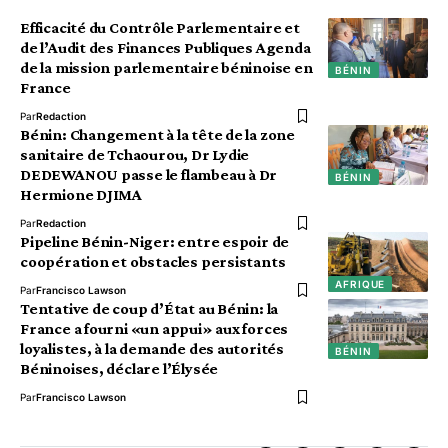
Efficacité du Contrôle Parlementaire et
de l’Audit des Finances Publiques Agenda
de la mission parlementaire béninoise en
BÉNIN
France
Par
Redaction
Bénin: Changement à la tête de la zone
sanitaire de Tchaourou, Dr Lydie
DEDEWANOU passe le flambeau à Dr
BÉNIN
Hermione DJIMA
Par
Redaction
Pipeline Bénin-Niger: entre espoir de
coopération et obstacles persistants
AFRIQUE
Par
Francisco Lawson
Tentative de coup d’État au Bénin: la
France a fourni «un appui» aux forces
loyalistes, à la demande des autorités
BÉNIN
Béninoises, déclare l’Élysée
Par
Francisco Lawson