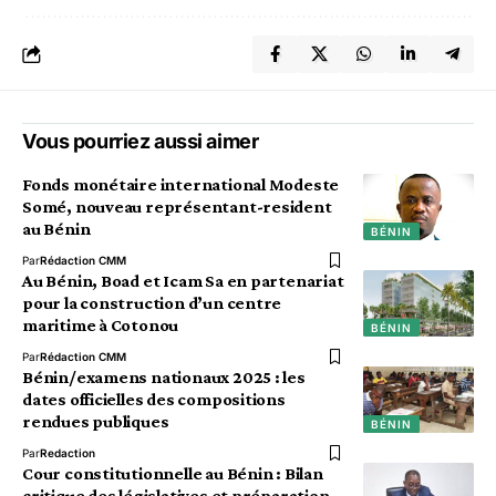
Vous pourriez aussi aimer
Fonds monétaire international Modeste
Somé, nouveau représentant-resident
au Bénin
BÉNIN
Par
Rédaction CMM
Au Bénin, Boad et Icam Sa en partenariat
pour la construction d’un centre
maritime à Cotonou
BÉNIN
Par
Rédaction CMM
Bénin/examens nationaux 2025 : les
dates officielles des compositions
rendues publiques
BÉNIN
Par
Redaction
Cour constitutionnelle au Bénin : Bilan
critique des législatives et préparation