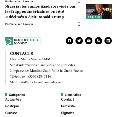
Par
Francisco Lawson
Nigeria : les camps jihadistes visés par
les frappes américaines ont été
« décimés » dixit Donald Trump
AFRIQUE
Par
Francisco Lawson
CONTACTS
Cloche Media Monde CMM
Site d’informations d’analyses et de publicités
2 Impasse des Moulins Gaud, Ville-la-Grand France
Téléphone : +330782847116
Mail : info@clochemediamonde.com
Catégories
Liens utiles
Actualités
Contact
Politique
Publicité
Culture
Signaler