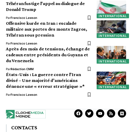
Téhéran fustige l’appel au dialogue de
Donald Trump
INTERNATIONAL
Par
Francisco Lawson
Offensive kurde en Iran : escalade
militaire aux portes des monts Zagros,
Téhéran sous pression
INTERNATIONAL
Par
Francisco Lawson
Après des mois de tensions, échange de
cadeaux entre présidents du Guyana et
du Venezuela
INTERNATIONAL
Par
Rédaction CMM
États-Unis : La guerre contre l’Iran
divisé – Une majorité d’américains
dénonce une « erreur stratégique »*
INTERNATIONAL
Par
Francisco Lawson
CONTACTS