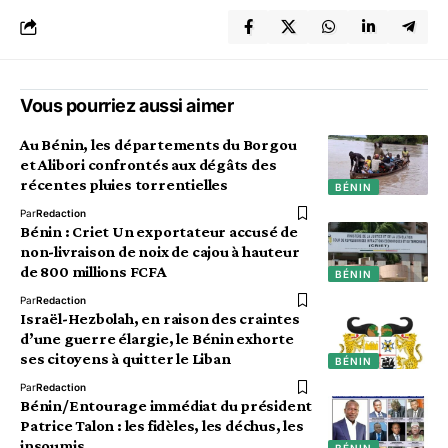
Vous pourriez aussi aimer
Au Bénin, les départements du Borgou
et Alibori confrontés aux dégâts des
récentes pluies torrentielles
BÉNIN
Par
Redaction
Bénin : Criet Un exportateur accusé de
non-livraison de noix de cajou à hauteur
de 800 millions FCFA
BÉNIN
Par
Redaction
Israël-Hezbolah, en raison des craintes
d’une guerre élargie, le Bénin exhorte
ses citoyens à quitter le Liban
BÉNIN
Par
Redaction
Bénin/Entourage immédiat du président
Patrice Talon : les fidèles, les déchus, les
insoumis
BÉNIN