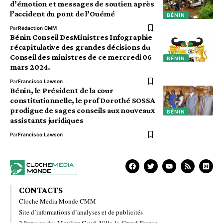
d’émotion et messages de soutien après
l’accident du pont de l’Ouémé
BÉNIN
Par
Rédaction CMM
Bénin Conseil DesMinistres Infographie
récapitulative des grandes décisions du
Conseil des ministres de ce mercredi 06
BÉNIN
mars 2024.
Par
Francisco Lawson
Bénin, le Président de la cour
constitutionnelle, le prof Dorothé SOSSA
prodigue de sages conseils aux nouveaux
BÉNIN
assistants juridiques
Par
Francisco Lawson
CONTACTS
Cloche Media Monde CMM
Site d’informations d’analyses et de publicités
2 Impasse des Moulins Gaud, Ville-la-Grand France