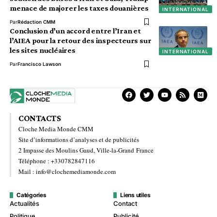
menace de majorer les taxes douanières
INTERNATIONAL
Par
Rédaction CMM
Conclusion d’un accord entre l’Iran et
l’AIEA pour la retour des inspecteurs sur
les sites nucléaires
INTERNATIONAL
Par
Francisco Lawson
CONTACTS
Cloche Media Monde CMM
Site d’informations d’analyses et de publicités
2 Impasse des Moulins Gaud, Ville-la-Grand France
Téléphone : +330782847116
Mail : info@clochemediamonde.com
Catégories
Liens utiles
Actualités
Contact
Politique
Publicité