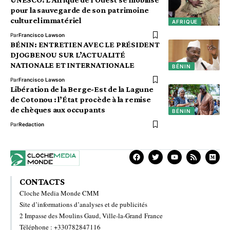
pour la sauvegarde de son patrimoine
culturel immatériel
AFRIQUE
Par
Francisco Lawson
BÉNIN: ENTRETIEN AVEC LE PRÉSIDENT
DJOGBENOU SUR L’ACTUALITÉ
NATIONALE ET INTERNATIONALE
BÉNIN
Par
Francisco Lawson
Libération de la Berge-Est de la Lagune
de Cotonou : l’État procède à la remise
de chèques aux occupants
BÉNIN
Par
Redaction
CONTACTS
Cloche Media Monde CMM
Site d’informations d’analyses et de publicités
2 Impasse des Moulins Gaud, Ville-la-Grand France
Téléphone : +330782847116