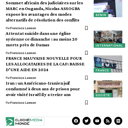
Sommet africain des judiciaires sur les
MARC en Ouganda, Nicolas ASSOGBA
expose les avantages des modes
BÉNIN
alternatifs de résolution des conflits
Par
Francisco Lawson
Attentat suicide dans une église
syrienne ce dimanche : au moins 20
morts près de Damas
INTERNATIONAL
Par
Francisco Lawson
FRANCE MAUVAISE NOUVELLE POUR
LES ALLOCATAIRES DE LA CAF: BAISSE
D’UNE AIDE EN 2024
FRANCE
Par
Francisco Lawson
Iran : un Américano-Iranien juif
condamné à deux ans de prison pour
avoir visité Israël il y a treize ans
SOCIÉTÉ
Par
Francisco Lawson