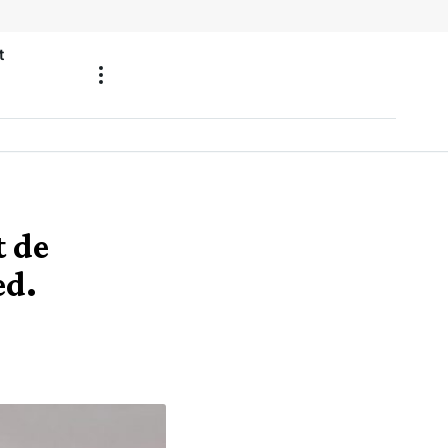
t
t de
ed.