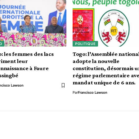
O
POLITIQUE
: les femmes des lacs
Togo: l’Assemblée nationa
iment leur
adopte la nouvelle
nnaissance à Faure
constitution, désormais u
ssingbé
régime parlementaire av
mandat unique de 6 ans.
ncisco Lawson
Par
Francisco Lawson