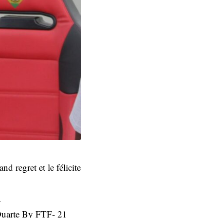
d regret et le félicite
…
 Duarte By FTF- 21