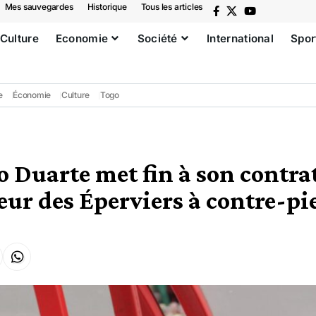
Mes sauvegardes
Historique
Tous les articles
Culture
Economie
Société
International
Spor
e
Économie
Culture
Togo
o Duarte met fin à son contra
eur des Éperviers à contre-pi