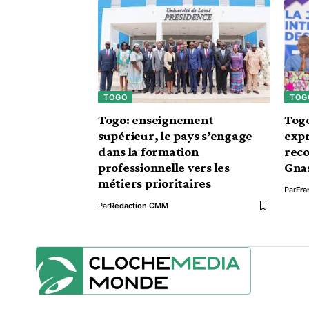
TOGO
TOG
Togo: enseignement
Togo
supérieur, le pays s’engage
expr
dans la formation
reco
professionnelle vers les
Gna
métiers prioritaires
Par
Fra
Par
Rédaction CMM