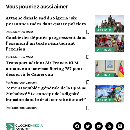
Vous pourriez aussi aimer
Attaque dans le sud du Nigeria : six
personnes tuées dont quatre policiers
AFRIQUE
Par
Rédaction CMM
Gambie: les députés progressent dans
l’examen d’un texte réinstaurant
l’excision
AFRIQUE
Par
Rédaction CMM
Transport aérien : Air France-KLM
annonce un nouveau Boeing 787 pour
desservir le Cameroun
AFRIQUE
Par
Francisco Lawson
7ème assemblée générale de la CJCA au
Zimbabwé “Le concept de la dignité
humaine dans le droit constitutionnel”
AFRIQUE
Par
Francisco Lawson