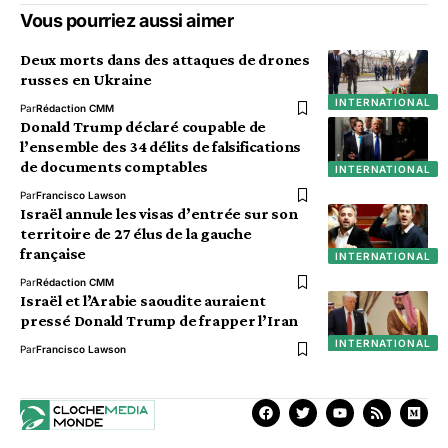
Vous pourriez aussi aimer
Deux morts dans des attaques de drones
russes en Ukraine
INTERNATIONAL
Par
Rédaction CMM
Donald Trump déclaré coupable de
l’ensemble des 34 délits de falsifications
de documents comptables
INTERNATIONAL
Par
Francisco Lawson
Israël annule les visas d’entrée sur son
territoire de 27 élus de la gauche
française
INTERNATIONAL
Par
Rédaction CMM
Israël et l’Arabie saoudite auraient
pressé Donald Trump de frapper l’Iran
INTERNATIONAL
Par
Francisco Lawson