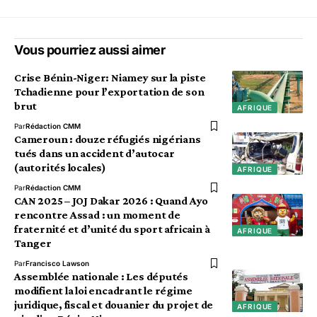
Vous pourriez aussi aimer
Crise Bénin-Niger: Niamey sur la piste
Tchadienne pour l’exportation de son
brut
AFRIQUE
Par
Rédaction CMM
Cameroun : douze réfugiés nigérians
tués dans un accident d’autocar
(autorités locales)
AFRIQUE
Par
Rédaction CMM
CAN 2025 – JOJ Dakar 2026 : Quand Ayo
rencontre Assad : un moment de
fraternité et d’unité du sport africain à
AFRIQUE
Tanger
Par
Francisco Lawson
Assemblée nationale : Les députés
modifient la loi encadrant le régime
juridique, fiscal et douanier du projet de
AFRIQUE