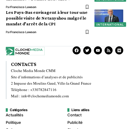
Par
Francisco Lawson
Les Pays-Bas envisagent à leur tour une
possible visite de Netanyahou malgré le
mandat d’arrêt de la CPI
INTERNATIONAL
Par
Francisco Lawson
CONTACTS
Cloche Media Monde CMM
Site d’informations d’analyses et de publicités
2 Impasse des Moulins Gaud, Ville-la-Grand France
Téléphone : +330782847116
Mail : info@clochemediamonde.com
Catégories
Liens utiles
Actualités
Contact
Politique
Publicité