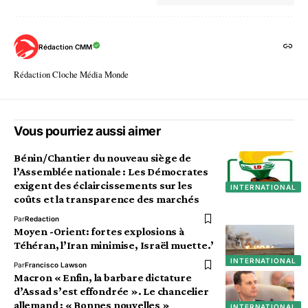
Rédaction CMM
Rédaction Cloche Média Monde
Vous pourriez aussi aimer
Bénin/Chantier du nouveau siège de
l’Assemblée nationale : Les Démocrates
exigent des éclaircissements sur les
INTERNATIONAL
coûts et la transparence des marchés
Par
Redaction
Moyen -Orient: fortes explosions à
Téhéran, l’Iran minimise, Israël muette.’
INTERNATIONAL
Par
Francisco Lawson
Macron « Enfin, la barbare dictature
d’Assad s’est effondrée ». Le chancelier
allemand : « Bonnes nouvelles »
INTERNATIONAL