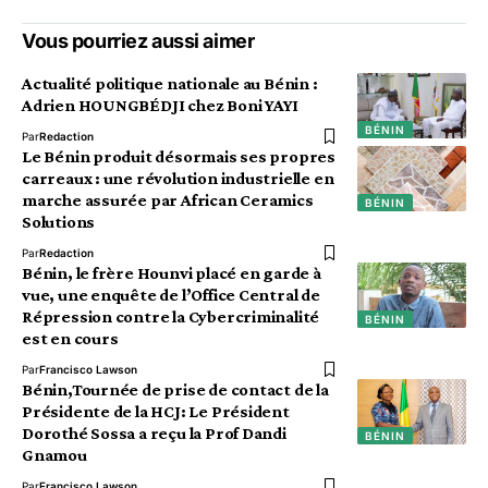
Vous pourriez aussi aimer
Actualité politique nationale au Bénin :
Adrien HOUNGBÉDJI chez Boni YAYI
BÉNIN
Par
Redaction
Le Bénin produit désormais ses propres
carreaux : une révolution industrielle en
marche assurée par African Ceramics
BÉNIN
Solutions
Par
Redaction
Bénin, le frère Hounvi placé en garde à
vue, une enquête de l’Office Central de
Répression contre la Cybercriminalité
BÉNIN
est en cours
Par
Francisco Lawson
Bénin,Tournée de prise de contact de la
Présidente de la HCJ: Le Président
Dorothé Sossa a reçu la Prof Dandi
BÉNIN
Gnamou
Par
Francisco Lawson