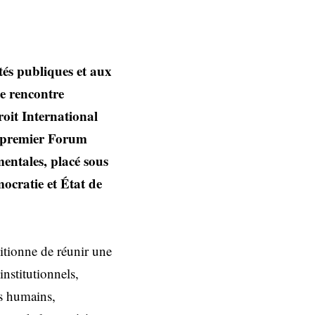
rtés publiques et aux
une rencontre
roit International
u premier Forum
mentales, placé sous
mocratie et État de
itionne de réunir une
institutionnels,
ts humains,