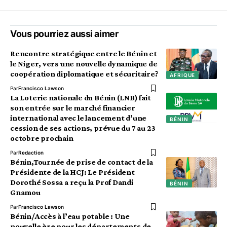
Vous pourriez aussi aimer
Rencontre stratégique entre le Bénin et
le Niger, vers une nouvelle dynamique de
coopération diplomatique et sécuritaire?
AFRIQUE
Par
Francisco Lawson
La Loterie nationale du Bénin (LNB) fait
son entrée sur le marché financier
international avec le lancement d’une
BÉNIN
cession de ses actions, prévue du 7 au 23
octobre prochain
Par
Redaction
Bénin,Tournée de prise de contact de la
Présidente de la HCJ: Le Président
Dorothé Sossa a reçu la Prof Dandi
BÉNIN
Gnamou
Par
Francisco Lawson
Bénin/Accès à l’eau potable : Une
nouvelle ère pour les départements de