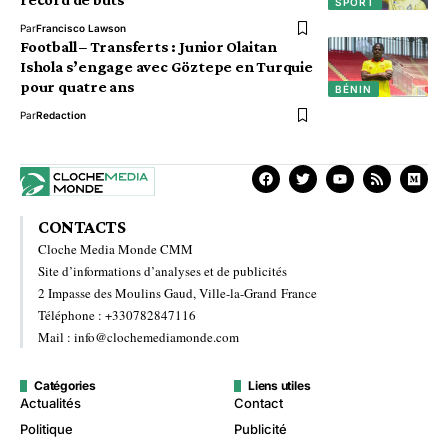
SPORT
Par
Francisco Lawson
Football – Transferts : Junior Olaitan
Ishola s’engage avec Göztepe en Turquie
pour quatre ans
BÉNIN
Par
Redaction
CONTACTS
Cloche Media Monde CMM
Site d’informations d’analyses et de publicités
2 Impasse des Moulins Gaud, Ville-la-Grand France
Téléphone : +330782847116
Mail : info@clochemediamonde.com
Catégories
Liens utiles
Actualités
Contact
Politique
Publicité