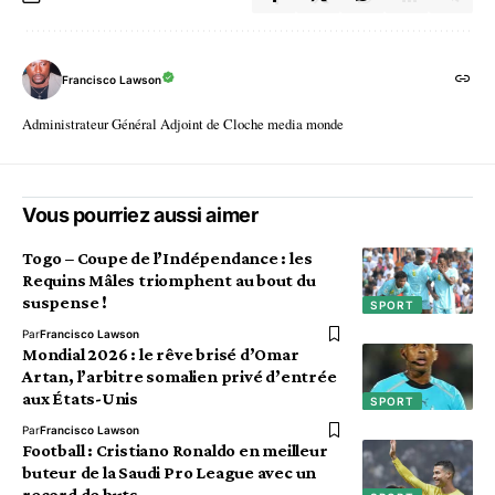
Francisco Lawson
Administrateur Général Adjoint de Cloche media monde
Vous pourriez aussi aimer
Togo – Coupe de l’Indépendance : les
Requins Mâles triomphent au bout du
suspense !
SPORT
Par
Francisco Lawson
Mondial 2026 : le rêve brisé d’Omar
Artan, l’arbitre somalien privé d’entrée
aux États-Unis
SPORT
Par
Francisco Lawson
Football : Cristiano Ronaldo en meilleur
buteur de la Saudi Pro League avec un
record de buts