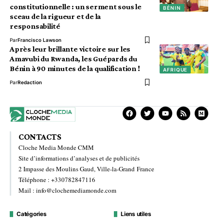
constitutionnelle : un serment sous le
BÉNIN
sceau de la rigueur et de la
responsabilité
Par
Francisco Lawson
Après leur brillante victoire sur les
Amavubi du Rwanda, les Guépards du
Bénin à 90 minutes de la qualification !
AFRIQUE
Par
Redaction
CONTACTS
Cloche Media Monde CMM
Site d’informations d’analyses et de publicités
2 Impasse des Moulins Gaud, Ville-la-Grand France
Téléphone : +330782847116
Mail : info@clochemediamonde.com
Catégories
Liens utiles