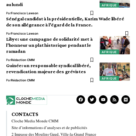
au lundi
AFRIQUE
Par
Francisco Lawson
Sénégal candidat à la présidentielle, Karim Wade libéré
de son allégeance à l’égard de la France.
Par
Francisco Lawson
Libye: une campagne de solidarité met à
l’honneur un plat historique pendant le
ramadan
AFRIQUE
Par
Rédaction CMM
Guinée: un responsable syndical libéré,
revendication majeure des grévistes
AFRIQUE
Par
Rédaction CMM
CONTACTS
Cloche Media Monde CMM
Site d’informations d’analyses et de publicités
2 Impasse des Moulins Gaud, Ville-la-Grand France