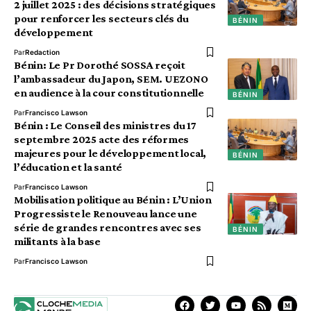
2 juillet 2025 : des décisions stratégiques
pour renforcer les secteurs clés du
BÉNIN
développement
Par
Redaction
Bénin: Le Pr Dorothé SOSSA reçoit
l’ambassadeur du Japon, SEM. UEZONO
en audience à la cour constitutionnelle
BÉNIN
Par
Francisco Lawson
Bénin : Le Conseil des ministres du 17
septembre 2025 acte des réformes
majeures pour le développement local,
BÉNIN
l’éducation et la santé
Par
Francisco Lawson
Mobilisation politique au Bénin : L’Union
Progressiste le Renouveau lance une
série de grandes rencontres avec ses
BÉNIN
militants à la base
Par
Francisco Lawson