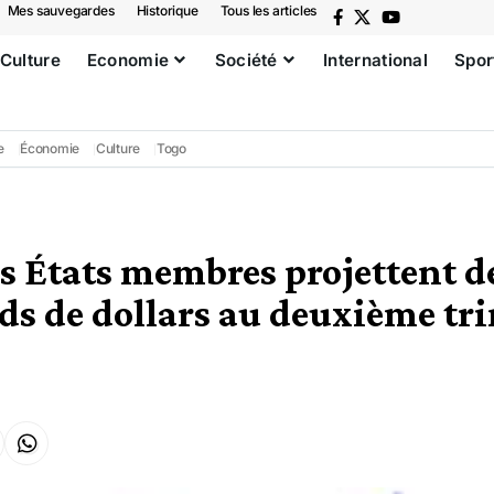
Mes sauvegardes
Historique
Tous les articles
Culture
Economie
Société
International
Spor
e
Économie
Culture
Togo
s États membres projettent de
rds de dollars au deuxième tr