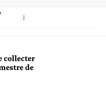
t
 collecter
imestre de