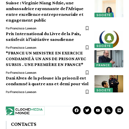
Suisse : Virginie Niang Ndzie, une
ambassadrice rayonnante de l’Afrique
entre excellence entrepreneuriale et
SOCIÉTÉ
engagement public
Par
Francisco Lawson
Prix International du Livre de la Paix,
satisfecit à l’initiative saoudienne
SOCIÉTÉ
Par
Francisco Lawson
*FRANCE UN MINISTRE EN EXERCICE
CONDAMNÉ À UN ANS DE PRISON AVEC
SURSIS . UNE PREMIÈRE EN FRANCE*
FRANCE
Par
Francisco Lawson
Dani Alves de la pelouse à la prison il est
condamné à quatre ans et demi pour viol
SOCIÉTÉ
Par
Francisco Lawson
CONTACTS