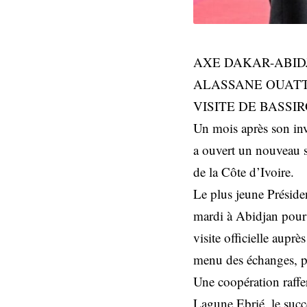
AXE DAKAR-ABIDJ
ALASSANE OUAT
VISITE DE BASSI
Un mois après son inve
a ouvert un nouveau s
de la Côte d’Ivoire.
Le plus jeune Présiden
mardi à Abidjan pour
visite officielle aupr
menu des échanges, p
Une coopération raffe
Lagune Ebrié, le succ