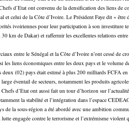
Chefs d’Etat ont convenu de la densification des liens de co
l et celui de la Côte d’Ivoire. Le Président Faye dit « êtr
orités ivoiriennes pour leur participation à son investiture t
0 km de Dakar) et raffermir les excellentes relations entre
aux entre le Sénégal et la Côte d’Ivoire n’ont cessé de croî
nsi les liens économiques entre les deux pays et le volume 
 deux (02) pays était estimé à plus 200 milliards FCFA en 
arge éventail de secteurs, notamment les produits agricoles,
Chefs d’Etat ont aussi fait un tour d’horizon sur l’actualité
otamment la stabilité et l’intégration dans l’espace CEDEA
pays de la sous-région a été abordé avec une ambition commu
lutte engagée contre le terrorisme et l’extrémisme violent q