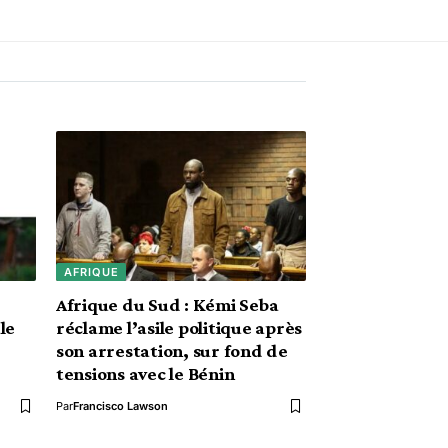
AFRIQUE
Afrique du Sud : Kémi Seba
le
réclame l’asile politique après
son arrestation, sur fond de
tensions avec le Bénin
Par
Francisco Lawson