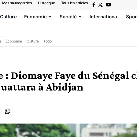
Mes sauvegardes
Historique
Tous les articles
Culture
Economie
Société
International
Spor
e
Économie
Culture
Togo
 : Diomaye Faye du Sénégal 
uattara à Abidjan