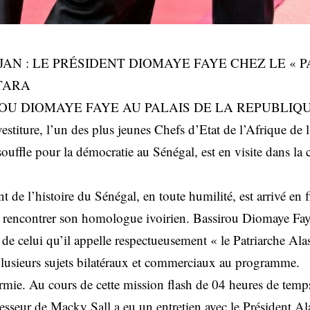
AN : LE PRÉSIDENT DIOMAYE FAYE CHEZ LE « P
TARA
ROU DIOMAYE FAYE AU PALAIS DE LA REPUBLIQ
stiture, l’un des plus jeunes Chefs d’Etat de l’Afrique de l
ouffle pour la démocratie au Sénégal, est en visite dans la
t de l’histoire du Sénégal, en toute humilité, est arrivé en 
 rencontrer son homologue ivoirien. Bassirou Diomaye Faye
ès de celui qu’il appelle respectueusement « le Patriarche Al
lusieurs sujets bilatéraux et commerciaux au programme.
rmie. Au cours de cette mission flash de 04 heures de temp
esseur de Macky Sall a eu un entretien avec le Président Al