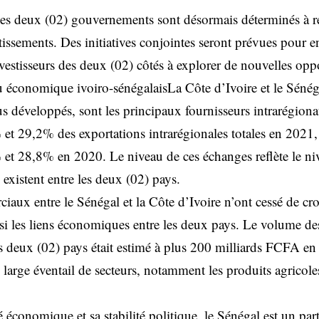
e, les deux (02) gouvernements sont désormais déterminés à r
tissements. Des initiatives conjointes seront prévues pour e
nvestisseurs des deux (02) côtés à explorer de nouvelles oppo
 économique ivoiro-sénégalaisLa Côte d’Ivoire et le Sénégal
lus développés, sont les principaux fournisseurs intrarégion
et 29,2% des exportations intrarégionales totales en 2021,
et 28,8% en 2020. Le niveau de ces échanges reflète le niv
i existent entre les deux (02) pays.
aux entre le Sénégal et la Côte d’Ivoire n’ont cessé de croî
nsi les liens économiques entre les deux pays. Le volume d
 deux (02) pays était estimé à plus 200 milliards FCFA en 
arge éventail de secteurs, notamment les produits agricoles,
 économique et sa stabilité politique, le Sénégal est un pa