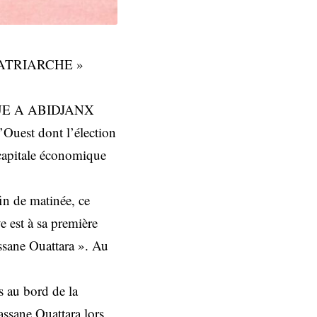
ATRIARCHE »
UE A ABIDJANX
’Ouest dont l’élection
 capitale économique
fin de matinée, ce
 est à sa première
assane Ouattara ». Au
s au bord de la
assane Ouattara lors