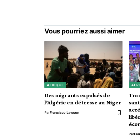
Vous pourriez aussi aimer
AFRIQUE
AFR
Des migrants expulsés de
Tra
l’Algérie en détresse au Niger
sant
accé
Par
Francisco Lawson
libé
éco
Par
Fra