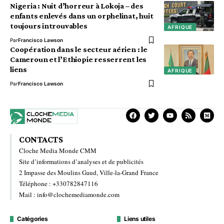
Nigeria : Nuit d’horreur à Lokoja – des
enfants enlevés dans un orphelinat, huit
toujours introuvables
AFRIQUE
Par
Francisco Lawson
Coopération dans le secteur aérien : le
Cameroun et l’Ethiopie resserrent les
liens
AFRIQUE
Par
Francisco Lawson
CONTACTS
Cloche Media Monde CMM
Site d’informations d’analyses et de publicités
2 Impasse des Moulins Gaud, Ville-la-Grand France
Téléphone : +330782847116
Mail : info@clochemediamonde.com
Catégories
Liens utiles