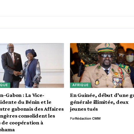
IQUE
AFRIQUE
n–Gabon : La Vice-
En Guinée, début d’une g
idente du Bénin et le
générale illimitée, deux
stre gabonais des Affaires
jeunes tués
ngères consolident les
Par
Rédaction CMM
s de coopération à
ohama