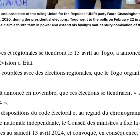
and candidate of the ruling Union for the Republic (UNIR) party Faure Gnassingbe ca
2, 2020, during the presidential elections. Togo went to the polls on February 22 in
 claim a fourth term in power and extend his family's half-century domination of t
ives et régionales se tiendront le 13 avril au Togo, a annoncé
évision d’Etat.
t couplées avec des élections régionales, que le Togo organi
 annoncé en novembre, que ces élections se tiendraient « au
4 ».
ispositions du code électoral et au regard du chronogram
nationale indépendante, le Conseil des ministres a fixé la 
ales au samedi 13 avril 2024, et convoqué, en conséquence, l