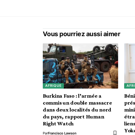
Vous pourriez aussi aimer
AFRIQUE
AFR
Burkina Faso : l’armée a
Béni
commis un double massacre
prés
dans deux localités du nord
mini
du pays, rapport Human
étra
Right Watch
lien
Yok
Par
Francisco Lawson