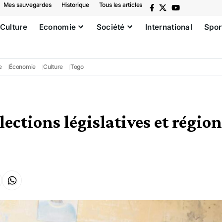
Mes sauvegardes
Historique
Tous les articles
Culture
Economie
Société
International
Spor
e
Économie
Culture
Togo
élections législatives et région