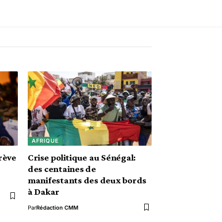
AFRIQUE
rève
Crise politique au Sénégal:
des centaines de
manifestants des deux bords
à Dakar
Par
Rédaction CMM