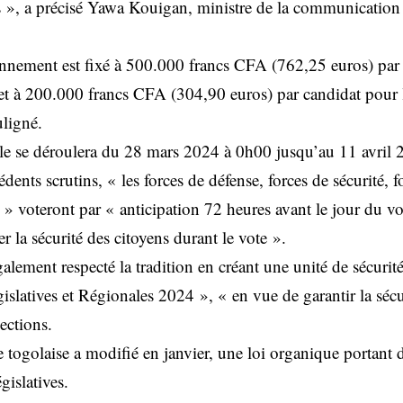
ns », a précisé Yawa Kouigan, ministre de la communication 
nnement est fixé à 500.000 francs CFA (762,25 euros) par 
, et à 200.000 francs CFA (304,90 euros) par candidat pour 
uligné.
le se déroulera du 28 mars 2024 à 0h00 jusqu’au 11 avril
nts scrutins, « les forces de défense, forces de sécurité, fo
 » voteront par « anticipation 72 heures avant le jour du v
er la sécurité des citoyens durant le vote ».
lement respecté la tradition en créant une unité de sécurité
islatives et Régionales 2024 », « en vue de garantir la sécur
lections.
 togolaise a modifié en janvier, une loi organique portant
gislatives.