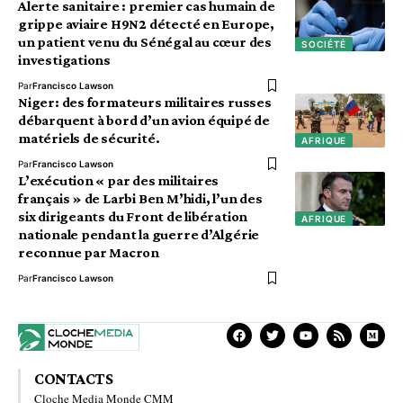
Alerte sanitaire : premier cas humain de
grippe aviaire H9N2 détecté en Europe,
un patient venu du Sénégal au cœur des
SOCIÉTÉ
investigations
Par
Francisco Lawson
Niger: des formateurs militaires russes
débarquent à bord d’un avion équipé de
matériels de sécurité.
AFRIQUE
Par
Francisco Lawson
L’exécution « par des militaires
français » de Larbi Ben M’hidi, l’un des
six dirigeants du Front de libération
AFRIQUE
nationale pendant la guerre d’Algérie
reconnue par Macron
Par
Francisco Lawson
CONTACTS
Cloche Media Monde CMM