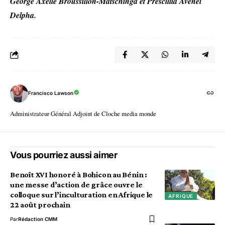
George Axelle Broussillon-Matschinga et Prescillia Avenel
Delpha.
Francisco Lawson
Administrateur Général Adjoint de Cloche media monde
Vous pourriez aussi aimer
Benoît XVI honoré à Bohicon au Bénin :
une messe d’action de grâce ouvre le
colloque sur l’inculturation en Afrique le
AFRIQUE
22 août prochain
Par
Rédaction CMM