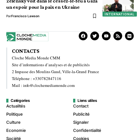
Zelensky voit dans le cessez-le-feu à Gaza
un espoir pour la paix en Ukraine
INTERNATIONAL
Par
Francisco Lawson
CONTACTS
Cloche Media Monde CMM
Site d’informations d’analyses et de publicités
2 Impasse des Moulins Gaud, Ville-la-Grand France
Téléphone : +330782847116
Mail : info@clochemediamonde.com
Catégories
Liens utiles
Actualités
Contact
Politique
Publicité
Culture
Signaler
Economie
Confidentialité
Société
Cookies