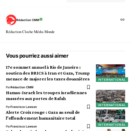
Rédaction CMM
Rédaction Cloche Média Monde
Vous pourriez aussi aimer
17e sommet annuel à Rio de Janeiro :
soutien des BRICS à Iran et Gaza, Trump
menace de majorer les taxes douanières
INTERNATIONAL
Par
Rédaction CMM
Hamas-Israel: les troupes israéliennes
massées aux portes de Rafah
INTERNATIONAL
Par
Francisco Lawson
Alerte Croix rouge : Gaza au seuil de
l’effondrement humanitaire total
INTERNATIONAL
Par
Francisco Lawson