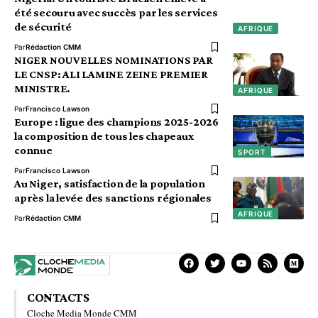
été secouru avec succès par les services
de sécurité
AFRIQUE
Par
Rédaction CMM
NIGER NOUVELLES NOMINATIONS PAR
LE CNSP: ALI LAMINE ZEINE PREMIER
MINISTRE.
AFRIQUE
Par
Francisco Lawson
Europe : ligue des champions 2025-2026
la composition de tous les chapeaux
connue
SPORT
Par
Francisco Lawson
Au Niger, satisfaction de la population
après la levée des sanctions régionales
AFRIQUE
Par
Rédaction CMM
CONTACTS
Cloche Media Monde CMM