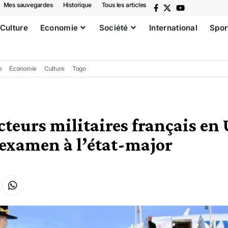
Mes sauvegardes
Historique
Tous les articles
Culture
Economie
Société
International
Spor
e
Économie
Culture
Togo
cteurs militaires français en 
 examen à l’état-major