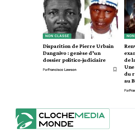
NON CLASSÉ
NON
Disparition de Pierre Urbain
Renv
Dangnivo : genèse d’un
exa
dossier politico-judiciaire
de l
Une 
Par
Francisco Lawson
du 
au B
Par
Fra