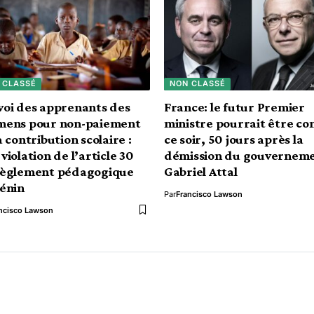
 CLASSÉ
NON CLASSÉ
oi des apprenants des
France: le futur Premier
mens pour non-paiement
ministre pourrait être co
a contribution scolaire :
ce soir, 50 jours après la
violation de l’article 30
démission du gouvernem
règlement pédagogique
Gabriel Attal
énin
Par
Francisco Lawson
ncisco Lawson