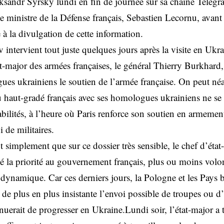
ksandr Syrsky lundi en fin de journée sur sa chaine Telegr
e ministre de la Défense français, Sebastien Lecornu, avant
à la divulgation de cette information.
intervient tout juste quelques jours après la visite en Ukr
at-major des armées françaises, le général Thierry Burkhard,
ègues ukrainiens le soutien de l’armée française. On peut n
u haut-gradé français avec ses homologues ukrainiens ne se 
lités, à l’heure où Paris renforce son soutien en armements
 de militaires.
ut simplement que sur ce dossier très sensible, le chef d’état
llé la priorité au gouvernement français, plus ou moins vo
 dynamique. Car ces derniers jours, la Pologne et les Pays 
e plus en plus insistante l’envoi possible de troupes ou d’
inuerait de progresser en Ukraine.Lundi soir, l’état-major a