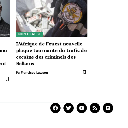
NON CLASSÉ
L’Afrique de l’ouest nouvelle
nnu
plaque tournante du trafic de
cocaïne des criminels des
ent
Balkans
Par
Francisco Lawson