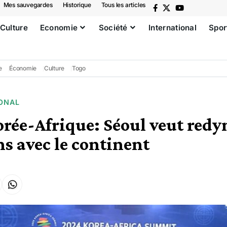
Mes sauvegardes
Historique
Tous les articles
Culture
Economie
Société
International
Spor
e
Économie
Culture
Togo
ONAL
rée-Afrique: Séoul veut red
ns avec le continent