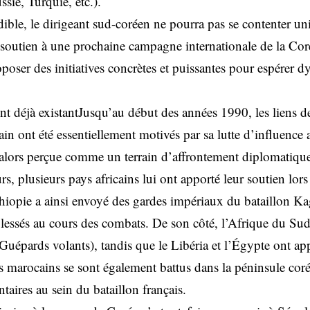
ssie, Turquie, etc.).
édible, le dirigeant sud-coréen ne pourra pas se contenter u
outien à une prochaine campagne internationale de la Cor
oposer des initiatives concrètes et puissantes pour espérer d
 déjà existantJusqu’au début des années 1990, les liens d
cain ont été essentiellement motivés par sa lutte d’influence
 alors perçue comme un terrain d’affrontement diplomatiqu
urs, plusieurs pays africains lui ont apporté leur soutien lor
hiopie a ainsi envoyé des gardes impériaux du bataillon K
blessés au cours des combats. De son côté, l’Afrique du Su
 Guépards volants), tandis que le Libéria et l’Égypte ont ap
ts marocains se sont également battus dans la péninsule cor
taires au sein du bataillon français.