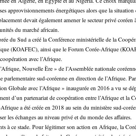
rnée en Algérie, en Égypte et au Nigeria. Ce choix marquai
 ses approvisionnements énergétiques alors que la situation
acement devait également amener le secteur privé coréen à 
nités du marché africain.
rée du Sud a créé la Conférence ministérielle de la Coopé
Afrique (KOAFEC), ainsi que le Forum Corée-Afrique (KOAF
 coopération avec l’Afrique.
’Afrique, Nouvelle Ère » de l’Assemblée nationale coréenne 
e parlementaire sud-coréenne en direction de l’Afrique. Par
tion Globale avec l’Afrique » inaugurée en 2016 a vu se dé
ement d’un partenariat de coopération entre l’Afrique et la 
frique a été créée en 2018 au sein du ministère sud-corée
ser les échanges au niveau privé et du monde des affaires.
ants à ce stade. Pour légitimer son action en Afrique, la Cor