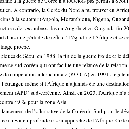
ricaine à la guerre de Corée n’a toutefois pas permis à Séoul 
utien. A contrario, la Corée du Nord a pu trouver en Afriq
nclins à la soutenir (Angola, Mozambique, Nigeria, Ougand
ermetures de ses ambassades en Angola et en Ouganda fin 2
i dans une période de reflux à l’égard de l’Afrique et se c
sinage proche.
iques de Séoul en 1988, la fin de la guerre froide et le dé
erce sud-coréen qui ont facilité une relance de la relation.
e de coopération internationale (KOICA) en 1991 a égalem
c l’étranger, même si l’Afrique n’a jamais été une destination
ement (APD) sud-coréenne. Ainsi, en 2023, l’Afrique n’a 
contre 49 % pour la zone Asie.
e lancement de l’« Initiative de la Corée du Sud pour le d
orée a revu en profondeur son approche de l’Afrique. Cett