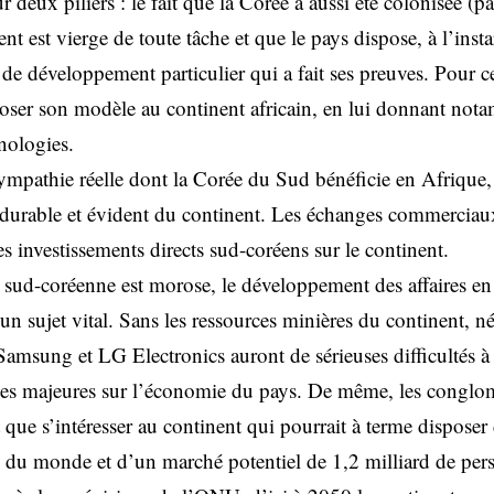
r deux piliers : le fait que la Corée a aussi été colonisée (p
nent est vierge de toute tâche et que le pays dispose, à l’ins
e développement particulier qui a fait ses preuves. Pour ce
ser son modèle au continent africain, en lui donnant nota
hnologies.
sympathie réelle dont la Corée du Sud bénéficie en Afrique, 
durable et évident du continent. Les échanges commerciau
 investissements directs sud-coréens sur le continent.
sud-coréenne est morose, le développement des affaires en 
n sujet vital. Sans les ressources minières du continent, né
Samsung et LG Electronics auront de sérieuses difficultés à
ces majeures sur l’économie du pays. De même, les conglo
que s’intéresser au continent qui pourrait à terme disposer
 du monde et d’un marché potentiel de 1,2 milliard de per