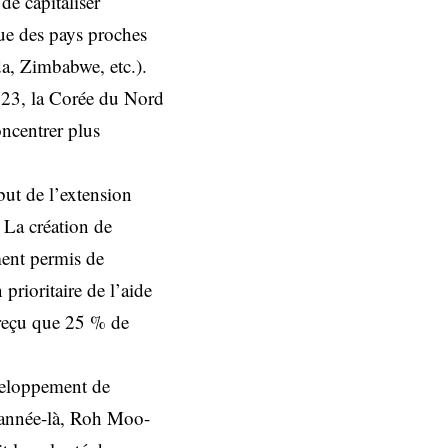
de capitaliser
ue des pays proches
a, Zimbabwe, etc.).
023, la Corée du Nord
oncentrer plus
but de l’extension
 La création de
ent permis de
 prioritaire de l’aide
reçu que 25 % de
éveloppement de
e année-là, Roh Moo-