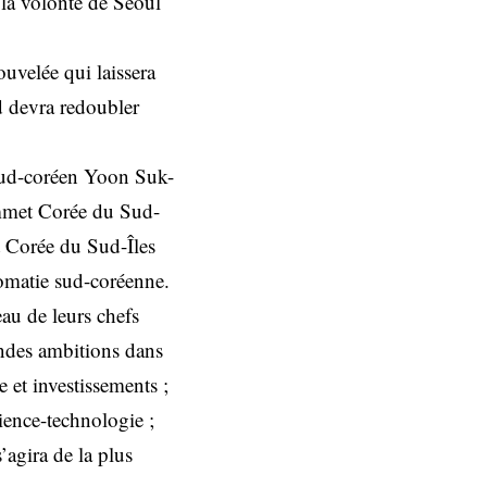
 la volonté de Séoul
ouvelée qui laissera
d devra redoubler
 sud-coréen Yoon Suk-
ommet Corée du Sud-
t Corée du Sud-Îles
omatie sud-coréenne.
au de leurs chefs
ndes ambitions dans
 et investissements ;
ience-technologie ;
’agira de la plus