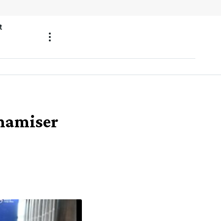
t
ynamiser