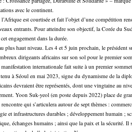
 : Croissance partagée, Durabilité et Solidarité » – marque
ations avec le continent.
 l’Afrique est courtisée et fait l’objet d’une compétition ren
eaux entrants. Pour atteindre son objectif, la Corée du Su
e cet engagement dans la durée.
au plus haut niveau. Les 4 et 5 juin prochain, le président
ombreux dirigeants africains sur son sol pour le premier s
 manifestation internationale fait suite à un premier somme
t tenu à Séoul en mai 2023, signe du dynamisme de la dipl
cains devraient être représentés, dont une vingtaine au nive
ement. Yoon Suk-yeol (en poste depuis 2022) place de gra
e rencontre qui s’articulera autour de sept thèmes : commerce
gie et infrastructures durables ; développement humain ; sc
ue, échanges humains ; ainsi que la paix et la sécurité. Il s