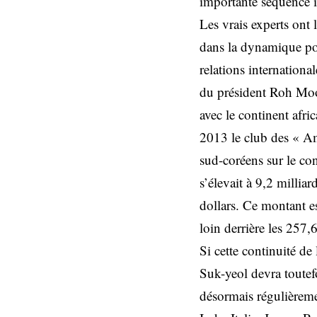
importante séquence i
Les vrais experts ont
dans la dynamique po
relations internationa
du président Roh Moo
avec le continent afr
2013 le club des « Am
sud-coréens sur le co
s’élevait à 9,2 millia
dollars. Ce montant es
loin derrière les 257,
Si cette continuité de
Suk-yeol devra toutef
désormais régulièreme