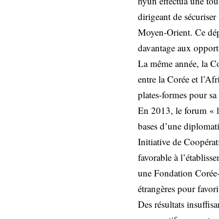
hyun effectua une tou
dirigeant de sécuriser
Moyen-Orient. Ce dépl
davantage aux opportu
La même année, la Co
entre la Corée et l’
plates-formes pour sa
En 2013, le forum « l
bases d’une diplomati
Initiative de Coopéra
favorable à l’établiss
une Fondation Corée-A
étrangères pour favori
Des résultats insuffis