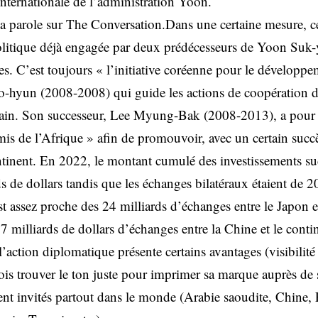
nternationale de l’administration Yoon.
 la parole sur The Conversation.Dans une certaine mesure, c
litique déjà engagée par deux prédécesseurs de Yoon Suk-y
les. C’est toujours « l’initiative coréenne pour le développ
-hyun (2008-2008) qui guide les actions de coopération 
icain. Son successeur, Lee Myung-Bak (2008-2013), a pour 
is de l’Afrique » afin de promouvoir, avec un certain succè
ntinent. En 2022, le montant cumulé des investissements s
rds de dollars tandis que les échanges bilatéraux étaient de 2
t assez proche des 24 milliards d’échanges entre le Japon et
67 milliards de dollars d’échanges entre la Chine et le conti
 l’action diplomatique présente certains avantages (visibilité 
ois trouver le ton juste pour imprimer sa marque auprès de s
nt invités partout dans le monde (Arabie saoudite, Chine, 