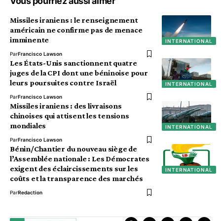
Vous pourriez aussi aimer
Missiles iraniens : le renseignement
américain ne confirme pas de menace
imminente
INTERNATIONAL
Par
Francisco Lawson
Les États-Unis sanctionnent quatre
juges de la CPI dont une béninoise pour
leurs poursuites contre Israël
INTERNATIONAL
Par
Francisco Lawson
Missiles iraniens : des livraisons
chinoises qui attisent les tensions
mondiales
INTERNATIONAL
Par
Francisco Lawson
Bénin/Chantier du nouveau siège de
l’Assemblée nationale : Les Démocrates
exigent des éclaircissements sur les
INTERNATIONAL
coûts et la transparence des marchés
Par
Redaction