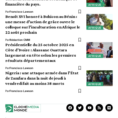
financière du pays.
AFRIQUE
Par
Francisco Lawson
Benoît XVI honoré à Bohicon au Bénin :
une messe d’action de grâce ouvre le
colloque sur l’inculturation en Afrique le
AFRIQUE
22 août prochain
Par
Rédaction CMM
Présidentielle du 25 octobre 2025 en
Côte d’Ivoire : Alassane Ouattara
largement en tête selon les premiers
AFRIQUE
résultats départementaux
Par
Francisco Lawson
Nigeria : une attaque armée dans l’État
de Zamfara dans la nuit de jeudi à
vendredi fait au moins 38 morts
AFRIQUE
Par
Francisco Lawson