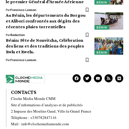
le premier Général d’Armée Aérienne
BÉNIN
Par
Francisco Lawson
Au Bénin, les départements du Borgou
et Alibori confrontés aux dégâts des
récentes pluies torrentielles
BÉNIN
Par
Redaction
Bénin: Fête de Nonvitcha, Célébration
des liens et des traditions des peuples
Xwla et Xwela.
BÉNIN
Par
Francisco Lawson
CONTACTS
Cloche Media Monde CMM
Site d’informations d’analyses et de publicités
2 Impasse des Moulins Gaud, Ville-la-Grand France
Téléphone : +330782847116
Mail : info@clochemediamonde.com