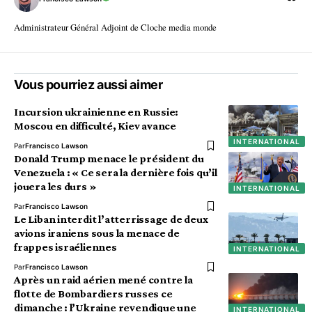
Administrateur Général Adjoint de Cloche media monde
Vous pourriez aussi aimer
Incursion ukrainienne en Russie:
Moscou en difficulté, Kiev avance
INTERNATIONAL
Par
Francisco Lawson
Donald Trump menace le président du
Venezuela : « Ce sera la dernière fois qu’il
jouera les durs »
INTERNATIONAL
Par
Francisco Lawson
Le Liban interdit l’atterrissage de deux
avions iraniens sous la menace de
frappes israéliennes
INTERNATIONAL
Par
Francisco Lawson
Après un raid aérien mené contre la
flotte de Bombardiers russes ce
dimanche : l’Ukraine revendique une
INTERNATIONAL