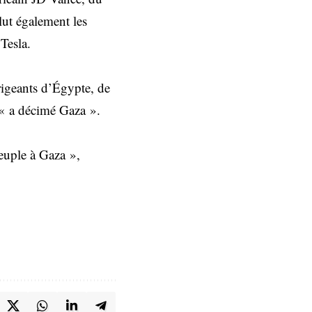
lut également les
Tesla.
irigeants d’Égypte, de
i « a décimé Gaza ».
peuple à Gaza »,