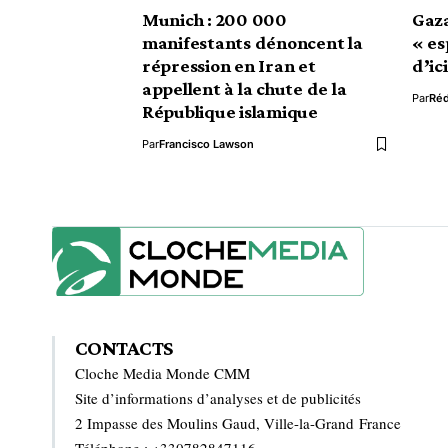
Munich : 200 000
Gaza
manifestants dénoncent la
« es
répression en Iran et
d’ic
appellent à la chute de la
Par
Ré
République islamique
Par
Francisco Lawson
CONTACTS
Cloche Media Monde CMM
Site d’informations d’analyses et de publicités
2 Impasse des Moulins Gaud, Ville-la-Grand France
Téléphone : +330782847116