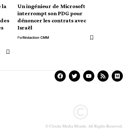
 la
Un ingénieur de Microsoft
interrompt son PDG pour
 des
dénoncer les contrats avec
es
Israël
Par
Rédaction CMM
© Cloche Media Monde. All Rights Reserved.