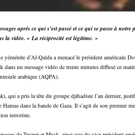
s rouges après ce qui s’est passé et ce qui se passe à notre
s la vidéo. « La réciprocité est légitime. »
he yéménite d’Al-Qaïda a menacé le président américain Do
k dans un message vidéo de trente minutes diffusé ce matin 
éninsule arabique (AQPA).
i, qui a pris la tête du groupe djihadiste l’an dernier, justi
t le Hamas dans la bande de Gaza. Il s’agit de son premier m
ion terroriste.
images de Trump et Musk, ainsi que du vice-président amé