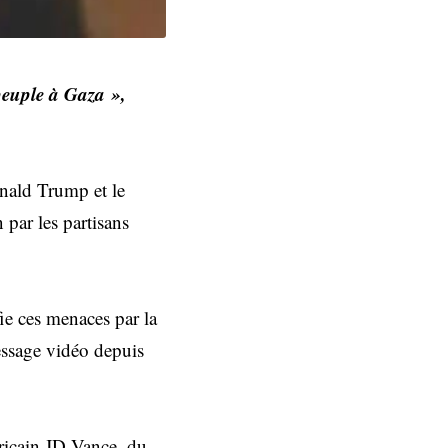
 peuple à Gaza »,
nald Trump et le
par les partisans
fie ces menaces par la
essage vidéo depuis
ricain JD Vance, du