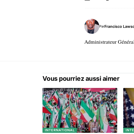
Francisco Laws
Par
Administrateur Généra
Vous pourriez aussi aimer
INTERNATIONAL
INT