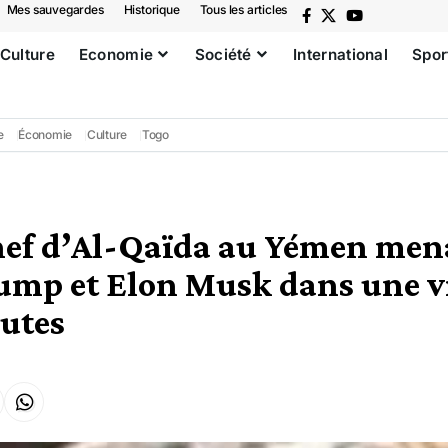
Mes sauvegardes
Historique
Tous les articles
Culture
Economie
Société
International
Spor
e
Économie
Culture
Togo
chef d’Al-Qaïda au Yémen men
ump et Elon Musk dans une v
utes