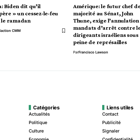
: Biden dit qu’il
Amérique: le futur chef de
père » un cessez-le-feu
majorité au Sénat, John
i le ramadan
Thune, exige l’annulation
mandats d’arrêt contre l
daction CMM
dirigeants israéliens sous
peine de représailles
Par
Francisco Lawson
Catégories
Liens utiles
Actualités
Contact
Politique
Publicité
Culture
Signaler
Economie
Confidentialité