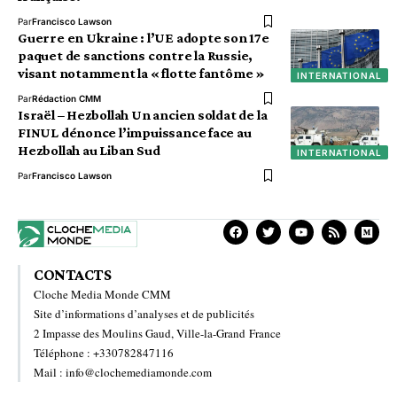
Par
Francisco Lawson
Guerre en Ukraine : l’UE adopte son 17e
paquet de sanctions contre la Russie,
visant notamment la « flotte fantôme »
INTERNATIONAL
Par
Rédaction CMM
Israël – Hezbollah Un ancien soldat de la
FINUL dénonce l’impuissance face au
Hezbollah au Liban Sud
INTERNATIONAL
Par
Francisco Lawson
CONTACTS
Cloche Media Monde CMM
Site d’informations d’analyses et de publicités
2 Impasse des Moulins Gaud, Ville-la-Grand France
Téléphone : +330782847116
Mail : info@clochemediamonde.com