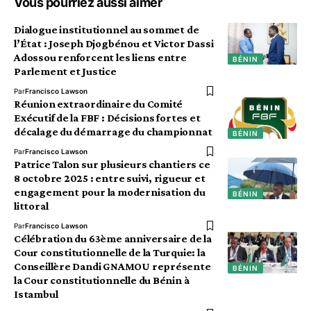
Vous pourriez aussi aimer
Dialogue institutionnel au sommet de
l’État : Joseph Djogbénou et Victor Dassi
Adossou renforcent les liens entre
BÉNIN
Parlement et Justice
Par
Francisco Lawson
Réunion extraordinaire du Comité
Exécutif de la FBF : Décisions fortes et
décalage du démarrage du championnat
BÉNIN
Par
Francisco Lawson
Patrice Talon sur plusieurs chantiers ce
8 octobre 2025 : entre suivi, rigueur et
engagement pour la modernisation du
BÉNIN
littoral
Par
Francisco Lawson
Célébration du 63ème anniversaire de la
Cour constitutionnelle de la Turquie: la
Conseillère Dandi GNAMOU représente
BÉNIN
la Cour constitutionnelle du Bénin à
Istambul