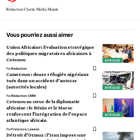
Rédaction Cloche Média Monde
Vous pourriez aussi aimer
Union Africaine: Évaluation stratégique
des politiques migratoires africaines à
Cotonou
AFRIQUE
Par
Redaction
Cameroun : douze réfugiés nigérians
tués dans un accident d’autocar
(autorités locales)
AFRIQUE
Par
Rédaction CMM
Cotonou au cœur de la diplomatie
africaine : le Bénin et le Maroc
renforcent l’intégration de l’espace
AFRIQUE
atlantique africain
Par
Francisco Lawson
Détroit d’Ormuz : l’Iran impose une