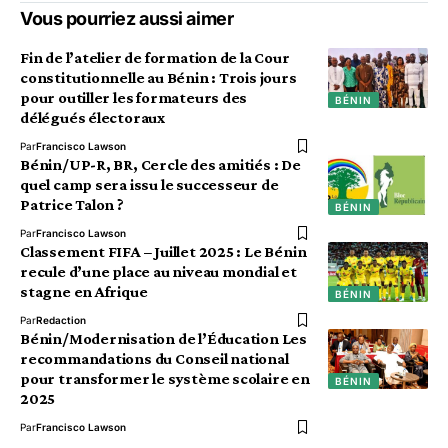
Vous pourriez aussi aimer
Fin de l’atelier de formation de la Cour
constitutionnelle au Bénin : Trois jours
pour outiller les formateurs des
BÉNIN
délégués électoraux
Par
Francisco Lawson
Bénin/UP-R, BR, Cercle des amitiés : De
quel camp sera issu le successeur de
Patrice Talon ?
BÉNIN
Par
Francisco Lawson
Classement FIFA – Juillet 2025 : Le Bénin
recule d’une place au niveau mondial et
stagne en Afrique
BÉNIN
Par
Redaction
Bénin/Modernisation de l’Éducation Les
recommandations du Conseil national
pour transformer le système scolaire en
BÉNIN
2025
Par
Francisco Lawson