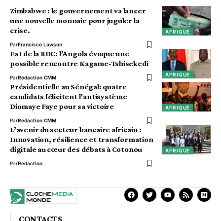
Zimbabwe : le gouvernement va lancer
une nouvelle monnaie pour juguler la
crise.
AFRIQUE
Par
Francisco Lawson
Est de la RDC: l’Angola évoque une
possible rencontre Kagame-Tshisekedi
AFRIQUE
Par
Rédaction CMM
Présidentielle au Sénégal: quatre
candidats félicitent l’antisystème
Diomaye Faye pour sa victoire
AFRIQUE
Par
Rédaction CMM
L’avenir du secteur bancaire africain :
Innovation, résilience et transformation
digitale au cœur des débats à Cotonou
AFRIQUE
Par
Redaction
CONTACTS