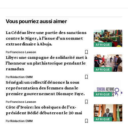
Vous pourriez aussi aimer
La Cédéao lève une partie des sanctions
contre le Niger, à l’issue d’un sommet
extraordinaire à Abuja.
AFRIQUE
Par
Francisco Lawson
Libye: une campagne de solidarité met à
l’honneur un plat historique pendant le
ramadan
AFRIQUE
Par
Rédaction CMM
Sénégal: un collectif dénonce la sous
représentation des femmes dans le
premier gouvernement Diomaye Faye.
AFRIQUE
Par
Francisco Lawson
Côte d’Ivoire: les obsèques de l’ex-
président Bédié débuteront le 20 mai
AFRIQUE
Par
Rédaction CMM