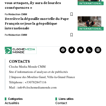
vous attaquez, il y aura de lourdes
INTERNATIONAL
conséquences »
Par
Rédaction CMM
Derrière la dépouille mortelle du Pape
François se joue la géopolitique
internationale
INTERNATIONAL
Par
Rédaction CMM
CONTACTS
Cloche Media Monde CMM
Site d’informations d’analyses et de publicités
2 Impasse des Moulins Gaud, Ville-la-Grand France
Téléphone : +330782847116
Mail : info@clochemediamonde.com
Catégories
Liens utiles
Actualités
Contact