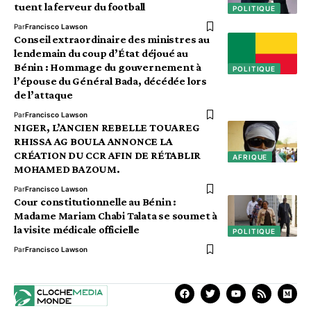
tuent la ferveur du football
POLITIQUE
Par
Francisco Lawson
Conseil extraordinaire des ministres au
lendemain du coup d’État déjoué au
Bénin : Hommage du gouvernement à
POLITIQUE
l’épouse du Général Bada, décédée lors
de l’attaque
Par
Francisco Lawson
NIGER, L’ANCIEN REBELLE TOUAREG
RHISSA AG BOULA ANNONCE LA
CRÉATION DU CCR AFIN DE RÉTABLIR
AFRIQUE
MOHAMED BAZOUM.
Par
Francisco Lawson
Cour constitutionnelle au Bénin :
Madame Mariam Chabi Talata se soumet à
la visite médicale officielle
POLITIQUE
Par
Francisco Lawson