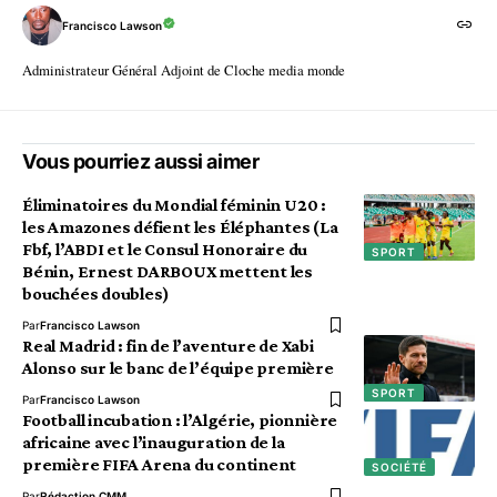
Francisco Lawson
Administrateur Général Adjoint de Cloche media monde
Vous pourriez aussi aimer
Éliminatoires du Mondial féminin U20 :
les Amazones défient les Éléphantes (La
Fbf, l’ABDI et le Consul Honoraire du
SPORT
Bénin, Ernest DARBOUX mettent les
bouchées doubles)
Par
Francisco Lawson
Real Madrid : fin de l’aventure de Xabi
Alonso sur le banc de l’équipe première
SPORT
Par
Francisco Lawson
Football incubation : l’Algérie, pionnière
africaine avec l’inauguration de la
première FIFA Arena du continent
SOCIÉTÉ
Par
Rédaction CMM