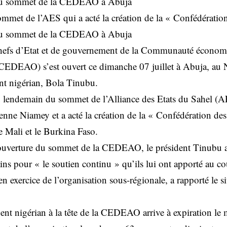
 du sommet de la CEDEAO à Abuja
met de l’AES qui a acté la création de la « Confédération
 du sommet de la CEDEAO à Abuja
efs d’Etat et de gouvernement de la Communauté économi
(CEDEAO) s’est ouvert ce dimanche 07 juillet à Abuja, au N
nt nigérian, Bola Tinubu.
 lendemain du sommet de l’Alliance des Etats du Sahel (AE
ienne Niamey et a acté la création de la « Confédération de
e Mali et le Burkina Faso.
ouverture du sommet de la CEDEAO, le président Tinubu a
ains pour « le soutien continu » qu’ils lui ont apporté au c
en exercice de l’organisation sous-régionale, a rapporté le s
nt nigérian à la tête de la CEDEAO arrive à expiration le m