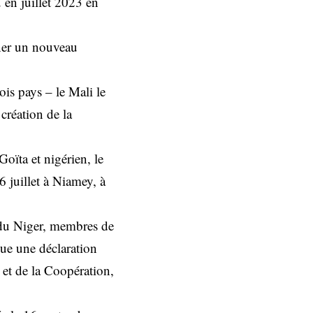
 en juillet 2023 en
ner un nouveau
ois pays – le Mali le
 création de la
oïta et nigérien, le
 juillet à Niamey, à
 du Niger, membres de
que une déclaration
s et de la Coopération,