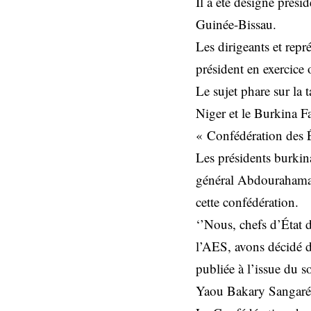
Il a été désigné prési
Guinée-Bissau.
Les dirigeants et re
président en exercice
Le sujet phare sur la 
Niger et le Burkina Fa
« Confédération des É
Les présidents burkina
général Abdourahamane
cette confédération.
‘’Nous, chefs d’État
l’AES, avons décidé de
publiée à l’issue du s
Yaou Bakary Sangaré