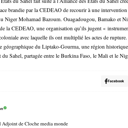
tats du Sahel fait suite à l’Alliance des Etats du Sahel cr
nace brandie par la CEDEAO de recourir à une intervention m
sé du Niger Mohamad Bazoum. Ouagadougou, Bamako et Ni
t de la CEDEAO, une organisation qu’ils jugent « instrument
oloniale avec laquelle ils ont multiplié les actes de rupture.
e géographique du Liptako-Gourma, une région historique t
t du Sahel, partagée entre le Burkina Faso, le Mali et le Nig
Facebook
on
l Adjoint de Cloche media monde