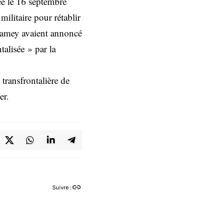
éée le 16 septembre
ilitaire pour rétablir
amey avaient annoncé
alisée » par la
ransfrontalière de
er.
Suivre :