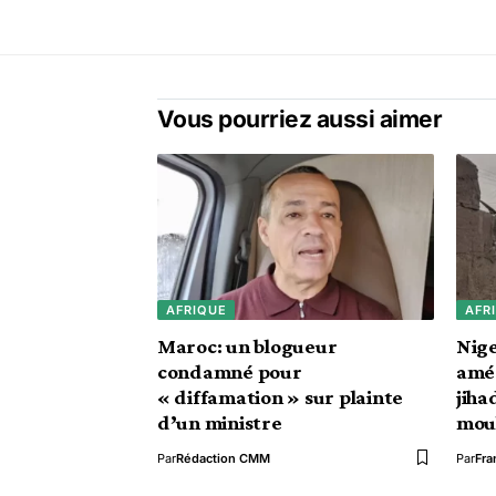
Vous pourriez aussi aimer
AFRIQUE
AFR
Maroc: un blogueur
Nige
condamné pour
amér
« diffamation » sur plainte
jiha
d’un ministre
mou
Par
Rédaction CMM
Par
Fra