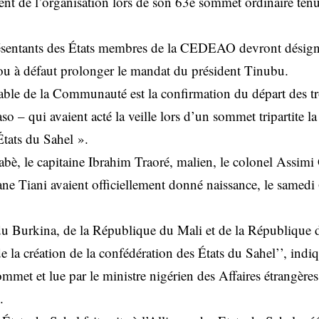
dent de l’organisation lors de son 63e sommet ordinaire tenu
présentants des États membres de la CEDEAO devront désig
 ou à défaut prolonger le mandat du président Tinubu.
table de la Communauté est la confirmation du départ des tr
so – qui avaient acté la veille lors d’un sommet tripartite la
tats du Sahel ».
bè, le capitaine Ibrahim Traoré, malien, le colonel Assimi G
 Tiani avaient officiellement donné naissance, le samedi 6
 du Burkina, de la République du Mali et de la République
 la création de la confédération des États du Sahel’’, indi
ommet et lue par le ministre nigérien des Affaires étrangère
.