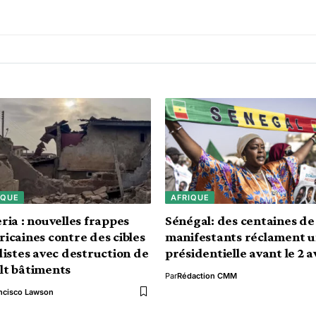
IQUE
AFRIQUE
ria : nouvelles frappes
Sénégal: des centaines de
icaines contre des cibles
manifestants réclament 
distes avec destruction de
présidentielle avant le 2 a
lt bâtiments
Par
Rédaction CMM
ncisco Lawson