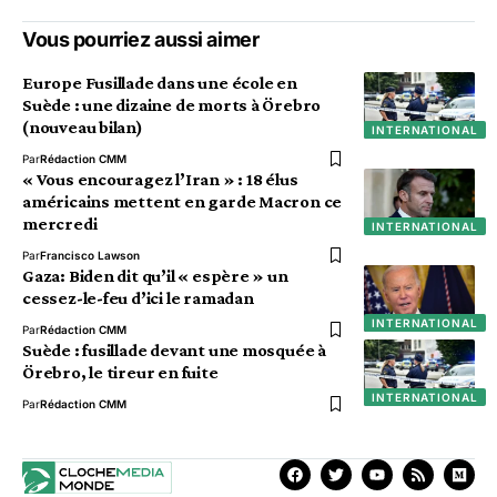
Vous pourriez aussi aimer
Europe Fusillade dans une école en
Suède : une dizaine de morts à Örebro
(nouveau bilan)
INTERNATIONAL
Par
Rédaction CMM
« Vous encouragez l’Iran » : 18 élus
américains mettent en garde Macron ce
mercredi
INTERNATIONAL
Par
Francisco Lawson
Gaza: Biden dit qu’il « espère » un
cessez-le-feu d’ici le ramadan
INTERNATIONAL
Par
Rédaction CMM
Suède : fusillade devant une mosquée à
Örebro, le tireur en fuite
INTERNATIONAL
Par
Rédaction CMM