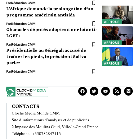
Par
Rédaction CMM
L’Afrique demande la prolongation d’un
programme américain antisida
AFRIQUE
Par
Rédaction CMM
Ghana: les députés adoptent une loi anti-
LGBT+
AFRIQUE
Par
Rédaction CMM
Présidentielle au Sénégal: accusé de
traîner les pieds, le président Sall va
parler
AFRIQUE
Par
Rédaction CMM
CONTACTS
Cloche Media Monde CMM
Site d’informations d’analyses et de publicités
2 Impasse des Moulins Gaud, Ville-la-Grand France
Téléphone : +330782847116