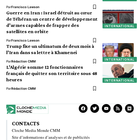
Par
Francisco Lawson
Guerre en Iran : Israel détruit au cœur
de Téhéran un centre de développement
d’armes capables de frapper des
INTERNATIONAL
satellites en orbite
Par
Francisco Lawson
Trump fixe un ultimatum de deux mois à
l’Iran dans sa lettre à Khamenei
INTERNATIONAL
Par
Rédaction CMM
L’Algérie somme 12 fonctionnaires
français de quitter son territoire sous 48
heures
INTERNATIONAL
Par
Rédaction CMM
CONTACTS
Cloche Media Monde CMM
Site d’informations d’analyses et de publicités