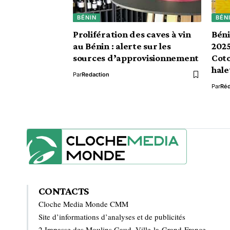
BÉNIN
BÉN
Prolifération des caves à vin
Bén
au Bénin : alerte sur les
2025
sources d’approvisionnement
Coto
hale
Par
Redaction
Par
Ré
CONTACTS
Cloche Media Monde CMM
Site d’informations d’analyses et de publicités
2 Impasse des Moulins Gaud, Ville-la-Grand France