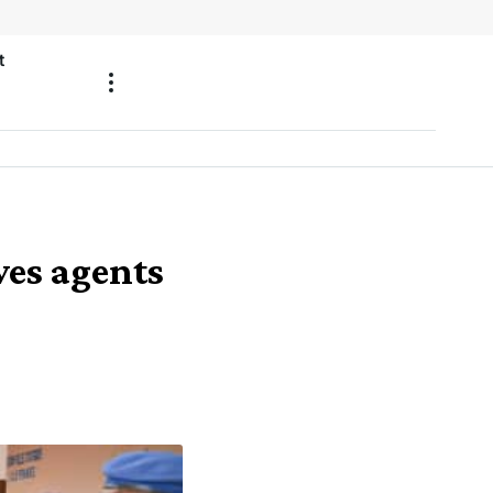
t
ves agents