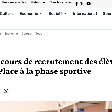
Mes sauvegardes
Historique
Tous les articles
Culture
Economie
Société
International
Spor
e
Économie
Culture
Togo
ours de recrutement des élè
 Place à la phase sportive