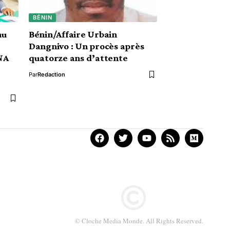
BÉNIN
au
Bénin/Affaire Urbain
Dangnivo : Un procès après
ENA
quatorze ans d’attente
Par
Redaction
© Cloche Media Monde. All Rights Reserved.