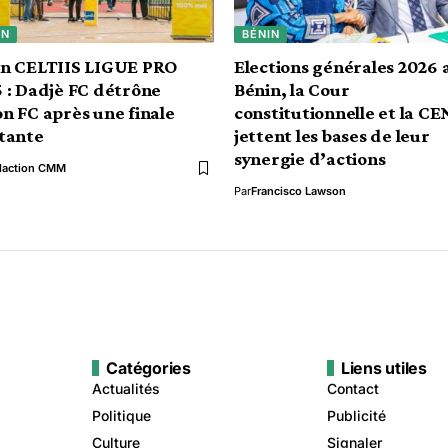
IN
BÉNIN
in CELTIIS LIGUE PRO
Elections générales 2026 
 : Dadjè FC détrône
Bénin, la Cour
n FC après une finale
constitutionnelle et la C
tante
jettent les bases de leur
synergie d’actions
daction CMM
Par
Francisco Lawson
Catégories
Liens utiles
Actualités
Contact
Politique
Publicité
Culture
Signaler